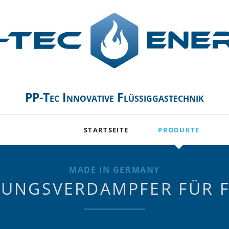
PP-Tec Innovative Flüssiggastechnik
STARTSEITE
PRODUKTE
Trockenverdampfer 
MADE IN GERMANY
Mono-Verdampfer
TUNGSVERDAMPFER FÜR F
Industrie-Verdamp
Hochleistungs-Ver