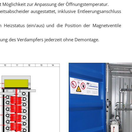
it Möglichkeit zur Anpassung der Öffnungstemperatur.
Ersatzteile für NINN
eitsabscheider ausgestattet, inklusive Entleerungsanschluss
Füllanlagen
 Heizstatus (ein/aus) und die Position der Magnetventile
Reparatur
nigung des Verdampfers jederzeit ohne Demontage.
Anlagenbau
Service & Maintenan
Planung und Engine
Sonderanfertigung, 
Biogas