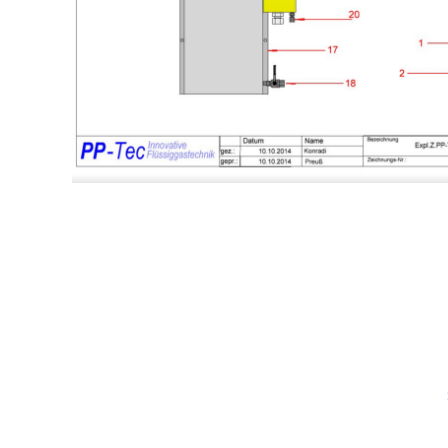
NA
ÜB