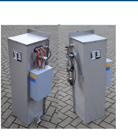
pferanlagen
EN Kompressoraggregate von PPTEC-ENERGY
KMER Kompressoraggregate von PPTEC-ENERGY
für Flüssiggas
nkanalpumpen für Flüssiggas
en BLACKMER
L Equipment
, LIQUID CONTROLS
Tech
n-Luft Mischanlagen