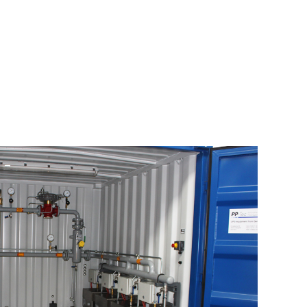
ELT Füllanlagen
ce vor Ort
ering
Schweiss- und Drehteile