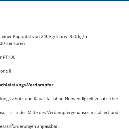
Komplette Verdam
Kompressoren CORK
Kompressoren BLAC
EDUR-Kreiselpumpen 
 einer Kapazität von 240 kg/h bzw. 320 kg/h
100-Sensoren
HYDROVACUUM Seite
er PT100
Treibschieberpump
Pumpen CORKEN
one II
Pumpen SIHI
Hochleistungs-Verdampfer
REGO und MARSHAL
tungsschutz und Kapazität ohne Notwendigkeit zusätzlicher
Messanlagen SAMPI
or ist in der Mitte des Verdampfergehäuses installiert und
Messanlagen Liqua-
SNG-Mischer, Propa
ozessanforderungen anpassbar.