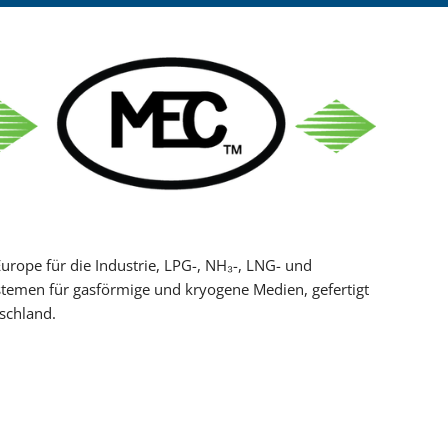
nkanalpumpen für Flüssiggas
en BLACKMER
, LIQUID CONTROLS
Tech
ope für die Industrie, LPG-, NH₃-, LNG- und
n-Luft Mischanlagen
stemen für gasförmige und kryogene Medien, gefertigt
schland.
ELT Füllanlagen