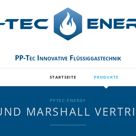
PP-Tec Innovative Flüssiggastechnik
STARTSEITE
PRODUKTE
Trockenverdampfer 
PPTEC-ENERGY
Kompressoren CORK
UND MARSHALL VERTR
Kompressoren BLAC
EDUR-Kreiselpumpen 