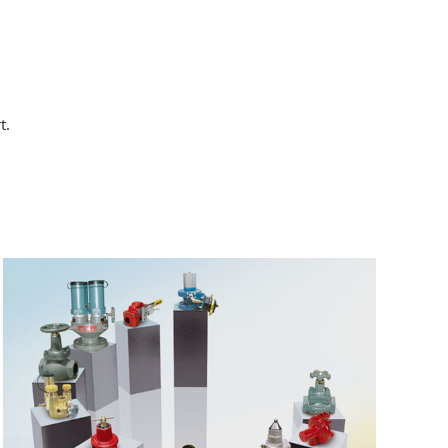
ce vor Ort
ering
Schweiss- und Drehteile
t.