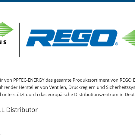
HYDROVACUUM Seite
Treibschieberpump
Pumpen CORKEN
Pumpen SIHI
Messanlagen SAMPI
Messanlagen Liqua-
wir von PPTEC-ENERGY das gesamte Produktsortiment von REGO Eur
SNG-Mischer, Propa
hrender Hersteller von Ventilen, Druckreglern und Sicherheitssy
 unterstützt durch das europäische Distributionszentrum in Deut
Ersatzteile für NINN
 Distributor
Füllanlagen
Reparatur
Anlagenbau