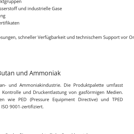
uktgruppen
serstoff und industrielle Gase
Service & Maintenan
ung
Planung und Engine
tifikaten
Sonderanfertigung, 
ösungen, schneller Verfügbarkeit und technischem Support vor Or
Biogas
 Butan und Ammoniak
an- und Ammoniakindustrie. Die Produktpalette umfasst
 Kontrolle und Druckentlastung von gasförmigen Medien.
nien wie PED (Pressure Equipment Directive) und TPED
ISO 9001-zertifiziert.