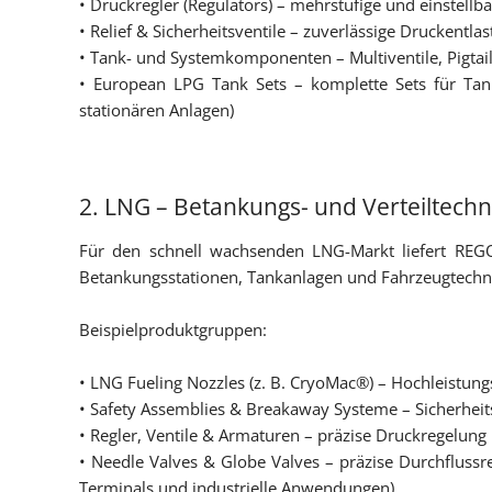
• Druckregler (Regulators) – mehrstufige und einstellb
• Relief & Sicherheitsventile – zuverlässige Drucken
• Tank- und Systemkomponenten – Multiventile, Pigtails
• European LPG Tank Sets – komplette Sets für Tank
stationären Anlagen)
2. LNG – Betankungs- und Verteiltechni
Für den schnell wachsenden LNG-Markt liefert REGO
Betankungsstationen, Tankanlagen und Fahrzeugtechni
Beispielproduktgruppen:
• LNG Fueling Nozzles (z. B. CryoMac®) – Hochleistu
• Safety Assemblies & Breakaway Systeme – Sicherhei
• Regler, Ventile & Armaturen – präzise Druckregelung
• Needle Valves & Globe Valves – präzise Durchfluss
Terminals und industrielle Anwendungen)