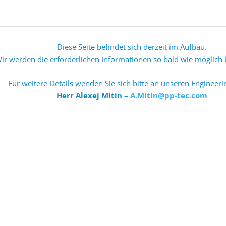
BLACKMER HD Kompr
BLACKMER NG Kompr
Ersatzteile für B
Diese Seite befindet sich derzeit im Aufbau.
ir werden die erforderlichen Informationen so bald wie möglich b
EDUR-Kreiselpumpen 
HYDROVACUUM Seite
Für weitere Details wenden Sie sich bitte an unseren Engineerin
Herr Alexej Mitin –
A.Mitin@pp-tec.com
Treibschieberpump
Pumpen CORKEN
Pumpen SIHI
REGO und MARSHAL
Messanlagen SAMPI
Messanlagen Liqua-
SNG-Mischer, Propa