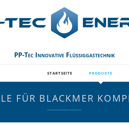
PP-Tec Innovative Flüssiggastechnik
STARTSEITE
PRODUKTE
Trockenverdampfer 
ILE FÜR BLACKMER KOM
Kompressoren CORK
Kompressoren BLAC
BLACKMER Kompress